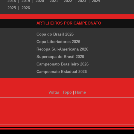
2018
|
2019
|
2020
|
2021
|
2022
|
2023
|
2024
2025
|
2026
ARTILHEIROS POR CAMPEONATO
Copa do Brasil 2026
Copa Libertadores 2026
Recopa Sul-Americana 2026
Supercopa do Brasil 2026
Campeonato Brasileiro 2026
Campeonato Estadual 2026
Voltar
|
Topo
|
Home