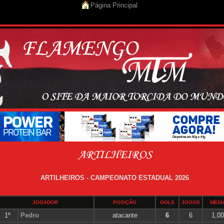
Página Principal
ARTILHEIROS - CAMPEONATO ESTADUAL 2026
JOGADOR
POSIÇÃO
GOLS
JOGOS
MÉDI
1º
Pedro
atacante
6
6
1,00