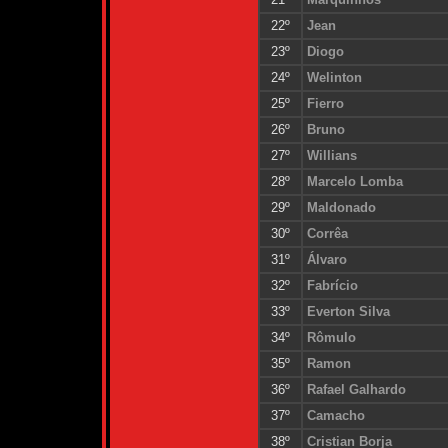
22º
Jean
23º
Diogo
24º
Welinton
25º
Fierro
26º
Bruno
27º
Willians
28º
Marcelo Lomba
29º
Maldonado
30º
Corrêa
31º
Álvaro
32º
Fabrício
33º
Everton Silva
34º
Rômulo
35º
Ramon
36º
Rafael Galhardo
37º
Camacho
38º
Cristian Borja