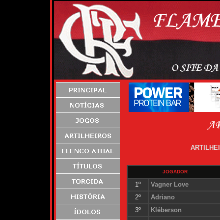
ARTILHE
JOGADOR
1º
Vagner Love
2º
Adriano
3º
Kléberson