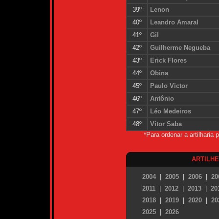
39º
Lenon
40º
Leandro Amaral
41º
Gil
42º
Guilherme Negueba
43º
Erick Flores
44º
Obina
45º
Paulo Victor
46º
Antônio
47º
Léo Medeiros
48º
Vítor Saba
*Para ordenar a artilharia
ARTILH
2004
|
2005
|
2006
|
20
2011
|
2012
|
2013
|
20
2018
|
2019
|
2020
|
20
2025
|
2026