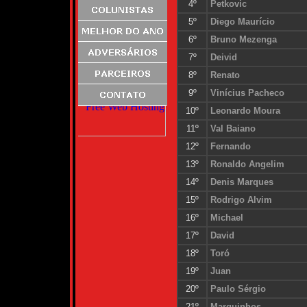
4º
Petkovic
5º
Diego Maurício
6º
Bruno Mezenga
7º
Deivid
8º
Renato
9º
Vinícius Pacheco
10º
Leonardo Moura
11º
Val Baiano
12º
Fernando
13º
Ronaldo Angelim
14º
Denis Marques
15º
Rodrigo Alvim
16º
Michael
17º
David
18º
Toró
19º
Juan
20º
Paulo Sérgio
21º
Marquinhos