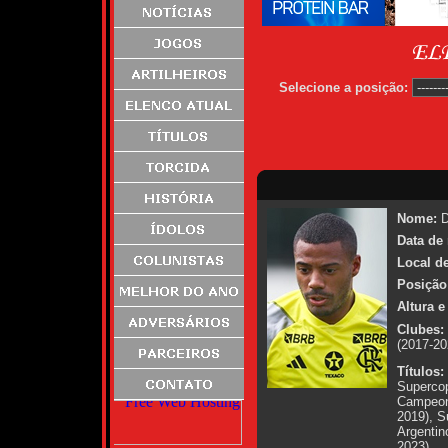
Selecione a posição:
Nome:
D
Data de
Local d
Posição
Altura e
Clubes:
(2017-20
Títulos:
Supercop
Campeona
2019), S
Argentin
2023),