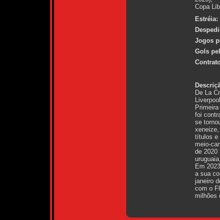
Copa Lib
Estréia:
Despedi
Jogos p
Gols pe
Contrato
Descriç
De La Cr
Liverpoo
Primeira
foi contr
se torno
xeneize,
títulos 
meio-cam
de 2020 
uruguaia
Em 2023 
a sua co
janeiro 
com o Fl
milhões 