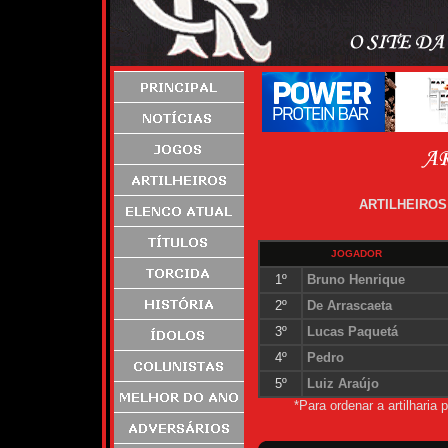
ARTILHEIROS
JOGADOR
1º
Bruno Henrique
2º
De Arrascaeta
3º
Lucas Paquetá
4º
Pedro
5º
Luiz Araújo
*Para ordenar a artilharia