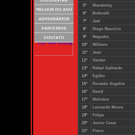
5º
Wanderley
6º
Bottinelli
7º
Jael
8º
Diego Maurício
9º
Negueba
10º
Willians
11º
Jean
12º
Vander
13º
Rafael Galhardo
14º
Egídio
15º
Ronaldo Angelim
16º
David
17º
Welinton
18º
Leonardo Moura
19º
Felipe
20º
Junior Cesar
21º
Fierro