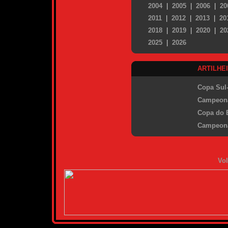
2004
|
2005
|
2006
|
20
2011
|
2012
|
2013
|
20
2018
|
2019
|
2020
|
20
2025
|
2026
ARTILHE
Copa Sul
Campeonat
Copa do B
Campeona
Vol