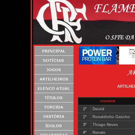
ARTILHE
JOGADOR
1º
Deivid
1º
Ronaldinho Gaúcho
3º
Thiago Neves
4º
Renato