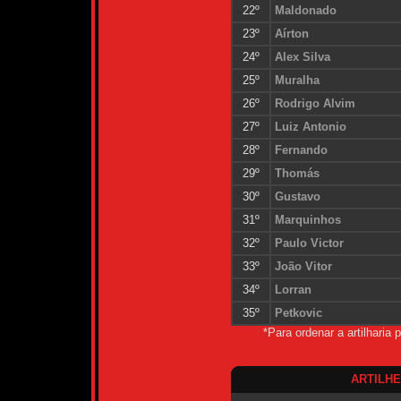
22º
Maldonado
23º
Aírton
24º
Alex Silva
25º
Muralha
26º
Rodrigo Alvim
27º
Luiz Antonio
28º
Fernando
29º
Thomás
30º
Gustavo
31º
Marquinhos
32º
Paulo Victor
33º
João Vitor
34º
Lorran
35º
Petkovic
*Para ordenar a artilharia
ARTILH