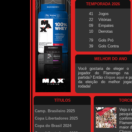
TEMPORADA 2026
41
Jogos
22
Vitórias
09
Empates
10
Derrotas
79
Gols Pró
39
Gols Contra
MELHOR DO ANO
Você gostaria de eleger o 
jogador do Flamengo na ú
partida? Então
clique aqui
e pa
da eleição do melhor joga
rodada!
TÍTULOS
TORCI
Veja o 
Camp. Brasileiro 2025
pesqui
Copa Libertadores 2025
confirm
Flamen
Copa do Brasil 2024
maior 
Clique