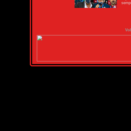
sempr
Vol