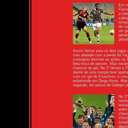
Em me
Flame
a tod
cabeç
tempo
de ca
um go
pênat
pênal
Assim fomos para os dois jogos 
mas abalado com a perda da Taça
conseguiu dominar as ações no 
bela troca de passes. Mas novame
chances de gol. No 2º tempo o F
diante de uma inexplicável apati
com um gol de Evanílson, e criou 
esbarrando em Diego Alves. Mas 
segundo, em passe de Gabigol par
No 2º
histó
tenta
enfim
chanc
Vitin
estad
depoi