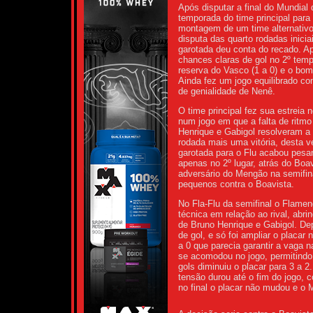
Após disputar a final do Mundia
temporada do time principal para
montagem de um time alternativo,
disputa das quarto rodadas inici
garotada deu conta do recado. A
chances claras de gol no 2º temp
reserva do Vasco (1 a 0) e o bom
Ainda fez um jogo equilibrado c
de genialidade de Nenê.
O time principal fez sua estreia
num jogo em que a falta de ritmo
Henrique e Gabigol resolveram a
rodada mais uma vitória, desta v
garotada para o Flu acabou pesan
apenas no 2º lugar, atrás do Boa
adversário do Mengão na semifina
pequenos contra o Boavista.
No Fla-Flu da semifinal o Flamen
técnica em relação ao rival, abr
de Bruno Henrique e Gabigol. De
de gol, e só foi ampliar o placar
a 0 que parecia garantir a vaga na
se acomodou no jogo, permitindo
gols diminuiu o placar para 3 a 2
tensão durou até o fim do jogo, 
no final o placar não mudou e o 