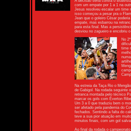
A decisão seria contra o Boavist
com um empate por 1 a 1 na outr
Jesus resolveu escalar um time 
isso começou a pesar pra o Flame
Jean que o goleiro César poderia 
empate, mas esbarrou na retranc
para esta final. Mas a persistên
desviou no zagueiro e encobriu o 
No 2º
dific
time 
melho
numa 
artil
Mengã
campe
Campe
Na estreia da Taça Rio o Mengão 
de Gabigol. Na rodada seguinte o
retranca montada pelo técnico Pa
marcar os gols com Éverton Ribei
Um 3 a 0 que traduziu bem o mo
ser afetado pela pandemia do Co
fechados. Sentindo a falta do c
teve a sua pior atuação em muito
minutos finais, com um gol salva
Ao final da rodada o campeonato