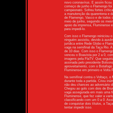
novo coronavírus. E assim ficou 
começo de junho o Flamengo foi o 
campeonato. Sofreu fortes crítica
a manutenção da quarentena e d
de Flamengo, Vasco e de todos o
meio de junho, seguindo os mes
apoio da imprensa, Fluminense e
para impedi-lo.
Com isso o Flamengo reiniciou o
ninguém assistiu, devido à ausê
jurídica entre Rede Globo e Fla
vaga na semifinal da Taça Rio. A 
de 10 dias. Com isso o Flamengo
venceu o Boavista por 2 a 0, co
imagens pela FlaTV. Que seguir
assinada pelo presidente Bolson
aproveitamento, com o Botafogo 
Fluminense em primeiro e Volta
Na semifinal contra o Voltaço, 
durante toda a partida. Criou in
não deu chances ao adversário d
Chegou ao gols com dois de Bru
vaga assegurada em mais uma fina
Fluminense, que fez valer a van
classificando com um 0 a 0. Ass
de conquistar dois títulos, a Ta
tentar impedir isso.