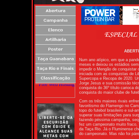
ABERTU
Num ano atípico, em que a pandem
meses e deixou os estádios sem
impedir o Mengão de conquistar 
iniciada com as conquistas de Li
Supercopa e Recopa de 2020. Um 
Jorge Jesus e sua comissão técn
conquista do 36º título carioca 
conquista do maior clube de futeb
Com os três maiores rivais enfre
favoritismo do Flamengo no Camp
topo do futebol brasileiro e sul-
superar suas limitações para sur
fazendo péssima campanha, seq
fez um campeonato muito fraco, f
da Taça Rio. Já o Fluminense ch
do campeonato. Mas não foi páre