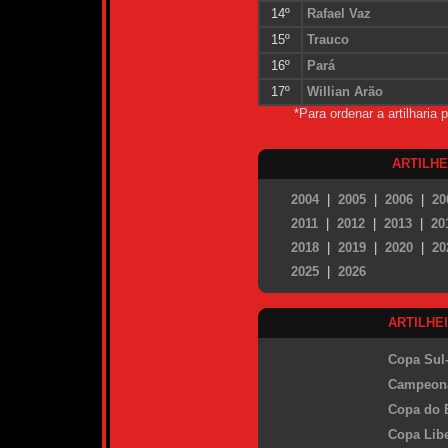
14º
Rafael Vaz
15º
Trauco
16º
Pará
17º
Willian Arão
*Para ordenar a artilharia
ARTILH
2004
|
2005
|
2006
|
20
2011
|
2012
|
2013
|
20
2018
|
2019
|
2020
|
20
2025
|
2026
ARTILHE
Copa Sul
Campeona
Copa do B
Copa Libe