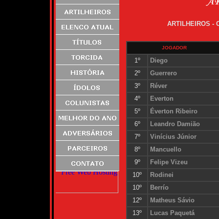
ARTILHEIROS -
JOGADOR
1º
Diego
2º
Guerrero
3º
Réver
4º
Everton
5º
Éverton Ribeiro
6º
Leandro Damião
7º
Vinícius Júnior
8º
Mancuello
9º
Felipe Vizeu
10º
Rodinei
10º
Berrío
12º
Matheus Sávio
13º
Lucas Paquetá