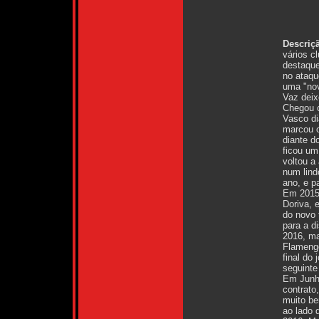
Descriç
vários c
destaque
no ataqu
uma "nov
Vaz deix
Chegou c
Vasco di
marcou o
diante d
ficou um
voltou a
num lind
ano, e p
Em 2015,
Doriva, 
do novo 
para a d
2016, ma
Flamengo
final do
seguinte
Em Junho
contrato
muito be
ao lado 