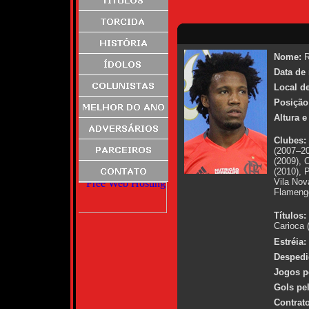
Nome:
R
Data de
Local d
Posição
Altura e
Clubes:
(2007–20
(2009),
(2010), 
Vila Nov
Flameng
Títulos:
Carioca 
Estréia:
Despedi
Jogos p
Gols pe
Contrato