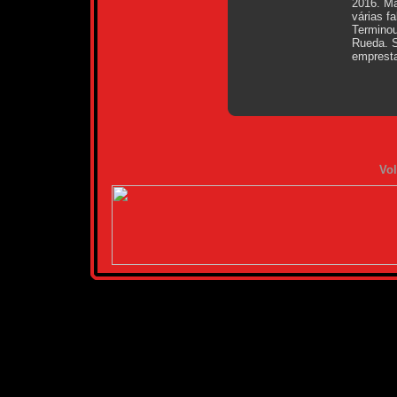
2016. Ma
várias f
Terminou
Rueda. S
empresta
Vol