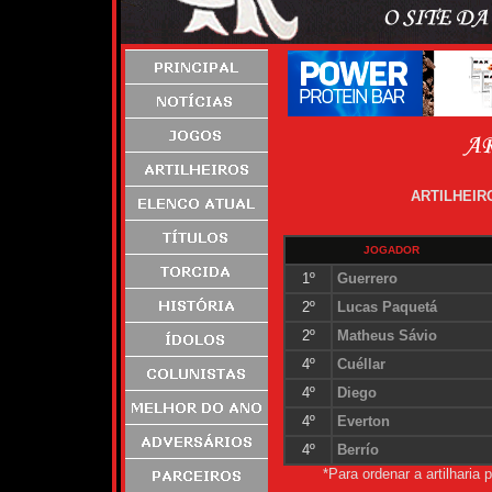
ARTILHEIRO
JOGADOR
1º
Guerrero
2º
Lucas Paquetá
2º
Matheus Sávio
4º
Cuéllar
4º
Diego
4º
Everton
4º
Berrío
*Para ordenar a artilharia