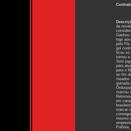
Contrato
Descriç
da novel
consider
Ganhou s
logo aos
pelo Fla
gol contr
ficou só
tornou a
Sem joga
para atu
para o M
ao fim d
meados d
guinada 
Orduspor
marcou 21
Retornou
em campo
brasilei
marcar n
consegui
mesmo as
empresta
Polônia,