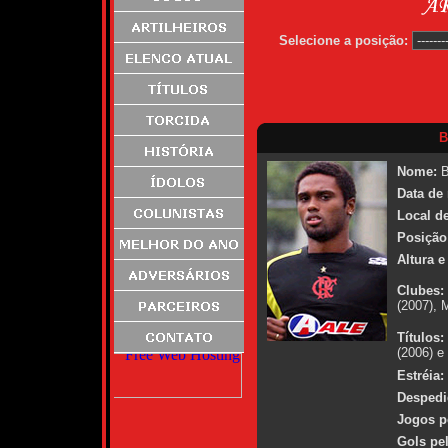
Selecione a posição:
B
Nome:
B
Data de
Local d
Posição
Altura e
Clubes:
(2007), 
Títulos:
(2006) e
Estréia:
Despedi
Jogos p
Gols pe