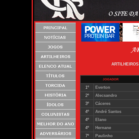
ARTILHEIROS
JOGADOR
1º
Everton
2º
Alecsandro
3º
Cáceres
4º
André Santos
4º
Elano
4º
Hernane
7º
Paulinho