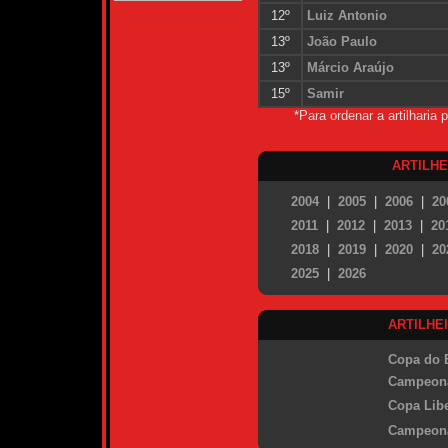
12º
Luiz Antonio
13º
João Paulo
13º
Márcio Araújo
15º
Samir
*Para ordenar a artilharia
ARTILH
2004
|
2005
|
2006
|
20
2011
|
2012
|
2013
|
20
2018
|
2019
|
2020
|
20
2025
|
2026
ARTILHE
Copa do B
Campeona
Copa Libe
Campeona