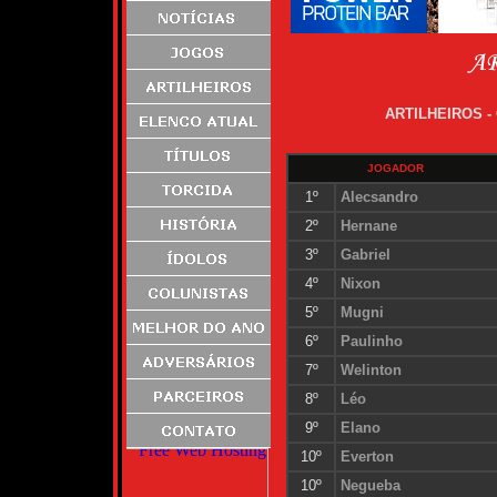
ARTILHEIROS 
JOGADOR
1º
Alecsandro
2º
Hernane
3º
Gabriel
4º
Nixon
5º
Mugni
6º
Paulinho
7º
Welinton
8º
Léo
9º
Elano
10º
Everton
10º
Negueba