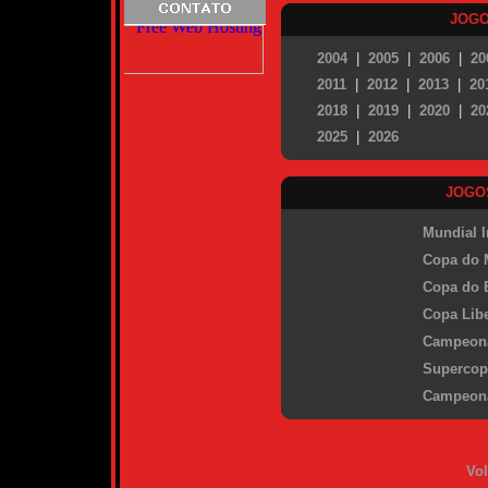
JOGO
2004
|
2005
|
2006
|
20
2011
|
2012
|
2013
|
20
2018
|
2019
|
2020
|
20
2025
|
2026
JOGO
Mundial I
Copa do 
Copa do B
Copa Libe
Campeona
Supercopa
Campeona
Vol