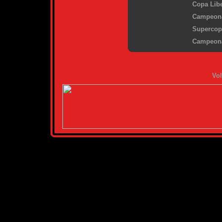
Copa Libe
Campeona
Supercopa
Campeona
Vol