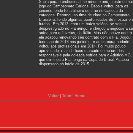
Subiu para o profissional no mesmo ano, e estreou n
jogo do Campeonato Carioca. Depois voltou para os
juniores, onde foi artilheiro do time no Carioca da
categoria. Retornou ao time de cima no Campeonato
Brasileiro, tendo algumas oportunidades de mostrar o 
futebol. Em 2013, com um baixo salário, se sentiu
desprestigiado no Flamengo, e chegou a negociar a s
saída para a Juvetus, da Itália. Mas não houve acerto
ele acabou renovando seu contrato com o Fla. Jogou
todo ano de 2013 nos juniores, e ao estourar a idade
voltou aos profissionais em 2014.
Foi muito pouco
aproveitado, e ainda ficou marcado como um dos
responsáveis pela goleada sofrida para o Atlético-MG,
que eliminou o Flamengo da Copa do Brasil. Acabou
dispensado no início de 2015.
Voltar
|
Topo
|
Home