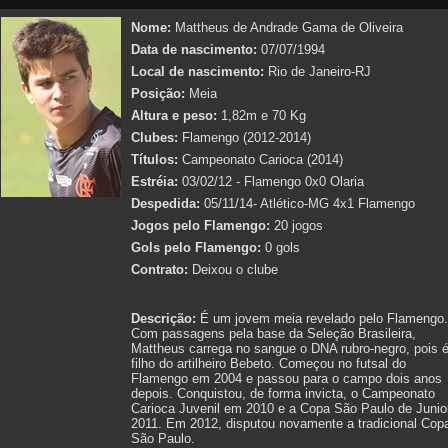
Nome:
Mattheus de Andrade Gama de Oliveira
Data de nascimento:
07/07/1994
Local de nascimento:
Rio de Janeiro-RJ
Posição:
Meia
Altura e peso:
1,82m e 70 Kg
Clubes:
Flamengo (2012-2014)
Títulos:
Campeonato Carioca (2014)
Estréia:
03/02/12 - Flamengo 0x0 Olaria
Despedida:
05/11/14- Atlético-MG 4x1 Flamengo
Jogos pelo Flamengo:
20 jogos
Gols pelo Flamengo:
0 gols
Contrato:
Deixou o clube
Descrição:
É um jovem meia revelado pelo Flamengo.
Com passagens pela base da Seleção Brasileira,
Mattheus carrega no sangue o DNA rubro-negro, pois 
filho do artilheiro Bebeto. Começou no futsal do
Flamengo em 2004 e passou para o campo dois anos
depois. Conquistou, de forma invicta, o Campeonato
Carioca Juvenil em 2010 e a Copa São Paulo de Junio
2011. Em 2012, disputou novamente a tradicional Cop
São Paulo.