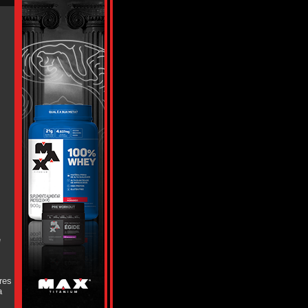
é
res
a