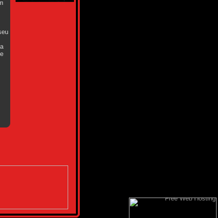
um
seu
ua
 e