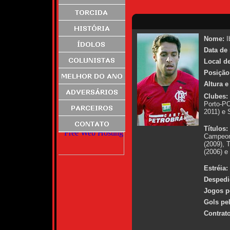
Nome:
I
Data de
Local d
Posição
Altura e
Clubes:
Porto-PO
2011) e 
Títulos:
Campeona
(2009), 
(2006) e
Estréia:
Despedi
Jogos p
Gols pe
Contrato