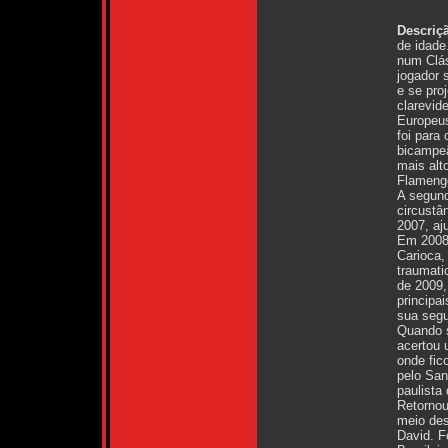
Descriç
de idade
num Cláss
jogador 
e se pro
clarevide
Europeus
foi para
bicampeã
mais alt
Flameng
A segund
circustâ
2007, aju
Em 2008,
Carioca,
traumati
de 2009,
principa
sua segu
Quando s
acertou 
onde fico
pelo San
paulista
Retornou
meio des
David. F