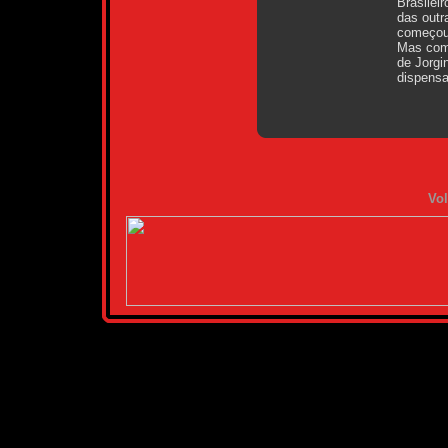
Brasilei
das outr
começou 
Mas com 
de Jorgi
dispensa
Vol