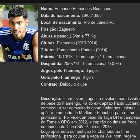
Nome:
Fernando Fernandes Rodrigues
Data de nascimento:
19/03/1993
Local de nascimento:
Rio de Janeio-RJ
Posição:
Zagueiro
Altura e peso:
1,84m e 77 Kg
Clubes:
Flamengo (2013-2014)
Títulos:
Campeonato Carioca (2014)
Estréia:
10/10/13 - Flamengo 2x1 Internacional
Despedida:
20/07/14 - Internacional 4x0 Fla
Jogos pelo Flamengo:
3 jogos
Gols pelo Flamengo:
0 gols
Contrato:
Deixou o clube
Descrição:
É um jovem zagueiro revelado nas divisõe
de base do Flamengo. Fã do ex-capitão Fábio Luciano
começou a ser aproveitado como titular nos juniores
após a promoção de Marllon e Frauches para o time
profissional. Foi vice-campeão da Taça BH e campeão
do Torneio OPG em 2012, e capitão do time na fraca
campanha da Copa São Paulo de 2013.
Logo após esta competição foi chamado ao time
profissional, para ocupar a vaga de Welinton, recém-