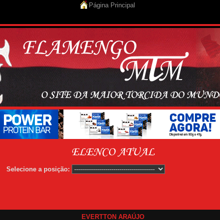
Página Principal
elecione a posição:
EVERTTON ARAÚJO