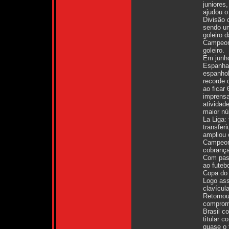
juniores
ajudou o
Divisão d
sendo um
goleiro 
Campeona
goleiro.
Em junho
Espanha
espanhol
recorde d
ao ficar
imprensa
atividad
maior nú
La Liga:
transfer
ampliou 
Campeona
cobrança
Com pass
ao futebo
Copa do 
Logo ass
clavícula
Retorno
comprome
Brasil c
titular 
quase o 