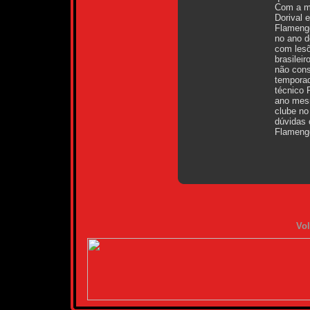
Com a mu
Dorival 
Flameng
no ano d
com lesõ
brasilei
não con
tempora
técnico 
ano mesm
clube no
dúvidas 
Flameng
Vol