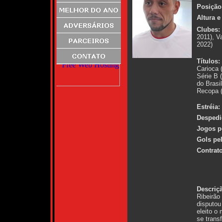
Posição
Altura e
Clubes:
2011), V
2022)
Títulos:
Carioca 
Série B 
do Brasi
Recopa (
Estréia:
Despedi
Jogos p
Gols pe
Contrato
Descriç
Ribeirão
disputou
eleito o
se transf