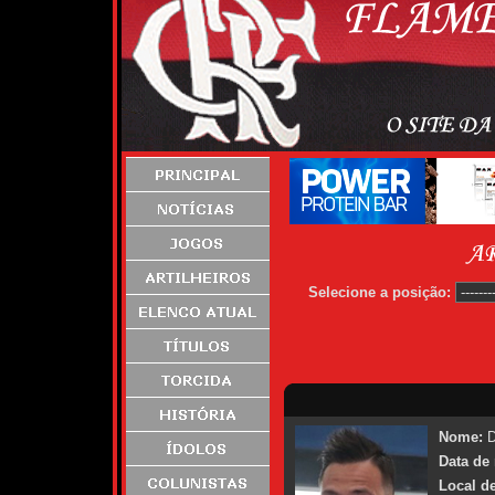
Selecione a posição:
Nome:
D
Data de
Local d