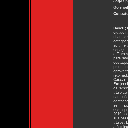
Jogos p
Gols pe
Contrato
Descriç
cidade n
chamar 
categori
ao time 
espaço n
o Flumi
para ref
destaque
profissi
aproveit
retornad
Caioca.
Em janei
da tempo
título co
campeão 
destacar
se firmou
destaque
2019 ao 
sua pass
títulos.
até o fi