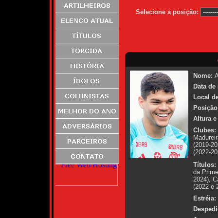
Selecione a posição:
Nome:
A
Data de
Local d
Posição
Altura e
Clubes:
Madureir
(2019-20
(2022-20
Títulos:
da Prime
2024), C
(2022 e 
Estréia:
Despedi