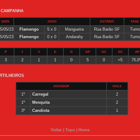
 CAMPANHA
DATA
JOGO
ESTÁDIO
FASE
5/05/23
Flamengo
5 x 0
Mangueira
Rua Barão SF
Turn
5/05/23
Flamengo
0 x 0
Andarahy
Rua Barão SF
Turn
P
J
V
E
D
GP
GC
SG
AP
3
2
1
1
0
5
0
+5
75,
RTILHEIROS
JOGADOR
GOLS
1º
Carregal
2
1º
Mesquita
2
3º
Candiota
1
Voltar
|
Topo
|
Home