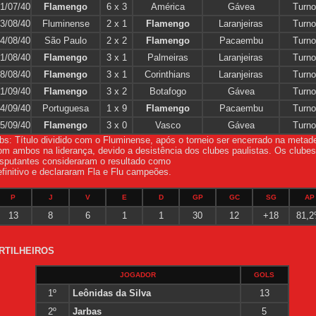
1/07/40
Flamengo
6 x 3
América
Gávea
Turno
3/08/40
Fluminense
2 x 1
Flamengo
Laranjeiras
Turno
4/08/40
São Paulo
2 x 2
Flamengo
Pacaembu
Turno
1/08/40
Flamengo
3 x 1
Palmeiras
Laranjeiras
Turno
8/08/40
Flamengo
3 x 1
Corinthians
Laranjeiras
Turno
1/09/40
Flamengo
3 x 2
Botafogo
Gávea
Turno
4/09/40
Portuguesa
1 x 9
Flamengo
Pacaembu
Turno
5/09/40
Flamengo
3 x 0
Vasco
Gávea
Turno
bs: Título dividido com o Fluminense, após o torneio ser encerrado na metad
om ambos na liderança, devido a desistência dos clubes paulistas. Os clubes
isputantes consideraram o resultado como
efinitivo e declararam Fla e Flu campeões.
P
J
V
E
D
GP
GC
SG
AP
13
8
6
1
1
30
12
+18
81,
RTILHEIROS
JOGADOR
GOLS
1º
Leônidas da Silva
13
2º
Jarbas
5