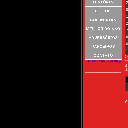
2
0
1
2
2
0
0
1
O
c
d
d
A