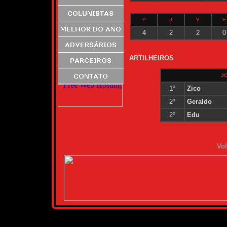
P
J
V
E
4
2
2
0
ARTILHEIROS
J
1º
Zico
2º
Geraldo
2º
Edu
Vol