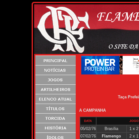
Taça Prefei
A CAMPANHA
DATA
JOGO
05/02/76
Brasília
1 x 2
07/02/76
Flamengo
2 x 1