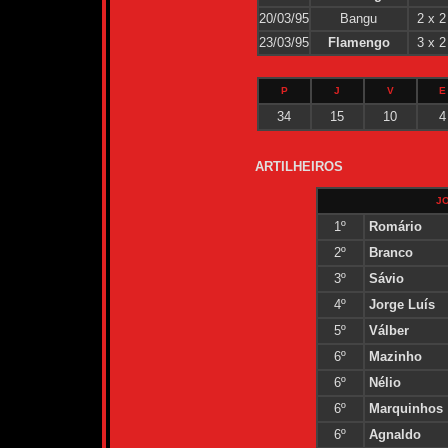
20/03/95
Bangu
2 x 2
23/03/95
Flamengo
3 x 2
P
J
V
E
34
15
10
4
ARTILHEIROS
J
1º
Romário
2º
Branco
3º
Sávio
4º
Jorge Luís
5º
Válber
6º
Mazinho
6º
Nélio
6º
Marquinhos
6º
Agnaldo