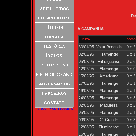
Ta
A CAMPANHA
DATA
JOGO
30/01/95
Volta Redonda
0 x 2
02/02/95
Flamengo
1 x 1
05/02/95
Friburguense
0 x 6
12/02/95
Flamengo
0 x 0
15/02/95
Americano
0 x 3
17/02/95
Flamengo
3 x 1
19/02/95
Flamengo
3 x 1
24/02/95
Flamengo
3 x 3
02/03/95
Madureira
0 x 2
05/03/95
Flamengo
3 x 1
09/03/95
C. Grande
0 x 3
12/03/95
Fluminense
3 x 1
15/03/95
Flamengo
2 x 0