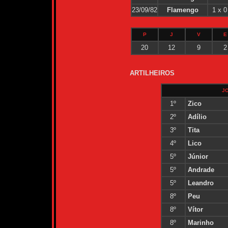
23/09/82
Flamengo
1 x 0
P
J
V
E
20
12
9
2
ARTILHEIROS
J
1º
Zico
2º
Adílio
3º
Tita
4º
Lico
5º
Júnior
5º
Andrade
5º
Leandro
8º
Peu
8º
Vítor
8º
Marinho