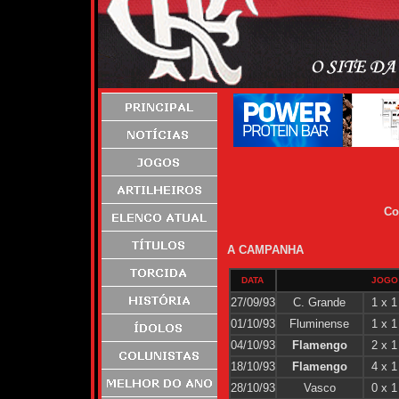
Co
A CAMPANHA
DATA
JOGO
27/09/93
C. Grande
1 x 1
01/10/93
Fluminense
1 x 1
04/10/93
Flamengo
2 x 1
18/10/93
Flamengo
4 x 1
28/10/93
Vasco
0 x 1