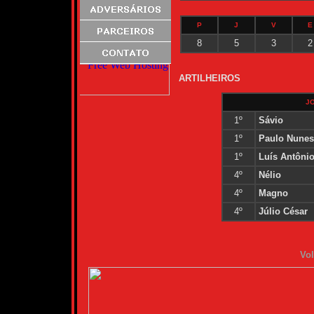
P
J
V
E
8
5
3
2
ARTILHEIROS
J
1º
Sávio
1º
Paulo Nunes
1º
Luís Antôni
4º
Nélio
4º
Magno
4º
Júlio César
Vol