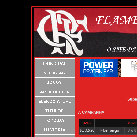
Supe
A CAMPANHA
DATA
JOGO
16/02/20
Flamengo
3 x 0