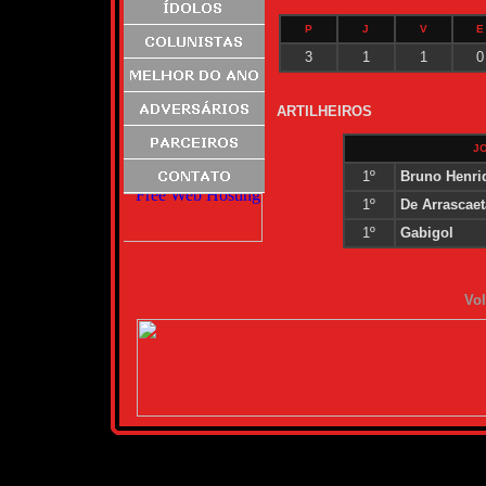
P
J
V
E
3
1
1
0
ARTILHEIROS
J
1º
Bruno Henri
1º
De Arrascaet
1º
Gabigol
Vol