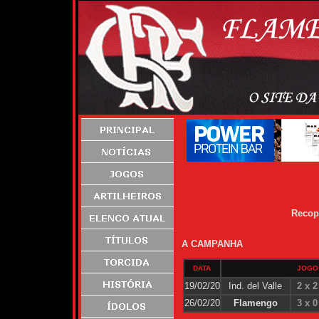
Recop
A CAMPANHA
DATA
JOGO
19/02/20
Ind. del Valle
2 x 2
26/02/20
Flamengo
3 x 0