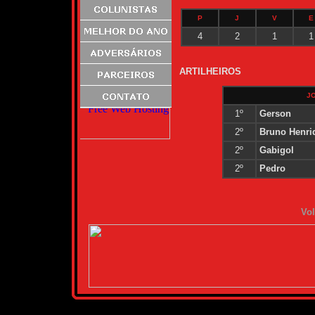
P
J
V
E
4
2
1
1
ARTILHEIROS
J
1º
Gerson
2º
Bruno Henri
2º
Gabigol
2º
Pedro
Vol