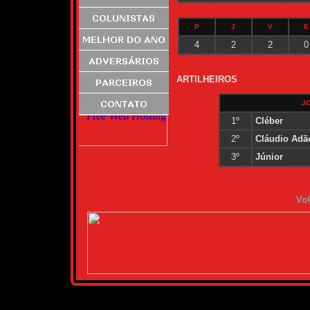
P
J
V
E
4
2
2
0
ARTILHEIROS
J
1º
Cléber
2º
Cláudio Adã
3º
Júnior
Vol