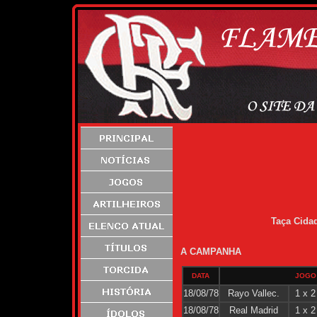
Taça Cida
A CAMPANHA
DATA
JOGO
18/08/78
Rayo Vallec.
1 x 2
18/08/78
Real Madrid
1 x 2