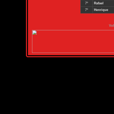
7º
Rafael
7º
Henrique
Vol