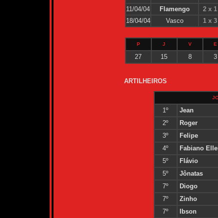
11/04/04
Flamengo
2 x 1
18/04/04
Vasco
1 x 3
P
J
V
E
27
15
8
3
ARTILHEIROS
J
1º
Jean
2º
Roger
3º
Felipe
4º
Fabiano Elle
5º
Flávio
5º
Jônatas
7º
Diogo
7º
Zinho
7º
Ibson