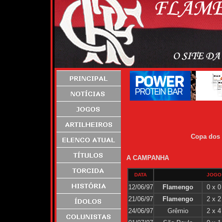
Copa dos
A CAMPANHA
DATA
JOGO
12/06/97
Flamengo
0 x 0
21/06/97
Flamengo
2 x 2
24/06/97
Grêmio
2 x 4