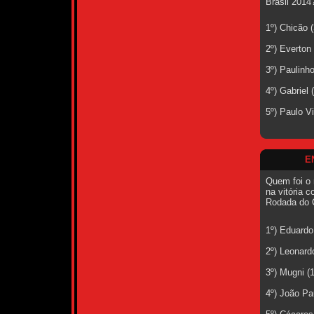
Brasil 2014
1º) Chicão 
2º) Everton
3º) Paulinh
4º) Gabriel
5º) Paulo V
E
Quem foi o 
na vitória c
Rodada do 
1º) Eduardo
2º) Leonard
3º) Mugni (
4º) João Pa