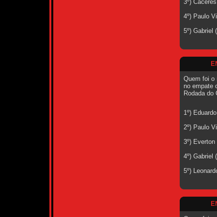
3º) Cáceres
4º) Paulo V
5º) Gabriel 
E
Quem foi o 
no empate c
Rodada do 
1º) Eduardo
2º) Paulo V
3º) Everton
4º) Gabriel 
5º) Leonard
E