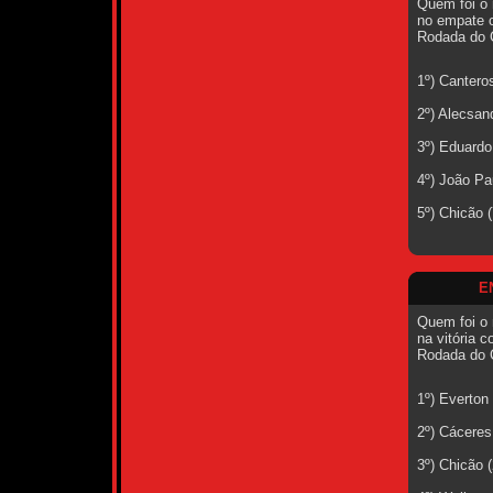
Quem foi o 
no empate c
Rodada do 
1º) Cantero
2º) Alecsan
3º) Eduardo
4º) João Pa
5º) Chicão 
E
Quem foi o 
na vitória c
Rodada do 
1º) Everton
2º) Cáceres
3º) Chicão 