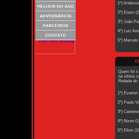
1º) Anderso
2º) Erazo (
3º) João Pa
4º) Luiz An
5º) Marcelo
E
Quem foi o
na vitória c
Rodada do 
1º) Everton
2º) Paulo V
3º) Cantero
4º) Nixon (
5º) Elton (