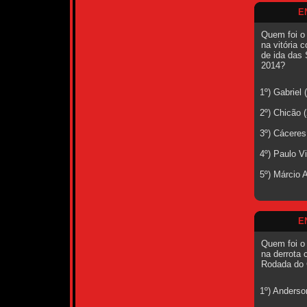
E
Quem foi o
na vitória c
de ida das 
2014?
1º) Gabriel
2º) Chicão 
3º) Cáceres
4º) Paulo V
5º) Márcio 
E
Quem foi o
na derrota 
Rodada do 
1º) Anderso