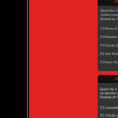
E
Quem foi o 
vitória cont
Rodada do C
1º) Nixon
(3
2º) Eduardo
3º) Chicão
(
4º) João Pau
5º) Paulo Vic
E
Quem foi o 
na derrota 
Rodada do 
1º) Leonard
2º) Chicão 