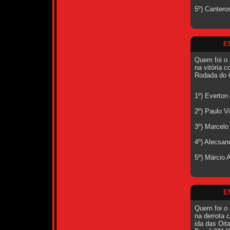
5º) Cantero
E
Quem foi o 
na vitória c
Rodada do 
1º) Everton
2º) Paulo V
3º) Marcelo
4º) Alecsan
5º) Márcio 
E
Quem foi o 
na derrota c
ida das Oit