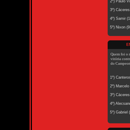
2º) Paulo V
3º) Cáceres
4º) Samir (
5º) Nixon (
E
Quem foi o 
vitória cont
do Campeona
1º) Cantero
2º) Marcelo
3º) Cáceres
4º) Alecsan
5º) Gabriel 