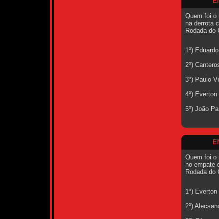
E
Quem foi o 
na derrota c
Rodada do 
1º) Eduardo
2º) Cantero
3º) Paulo V
4º) Everton
5º) João Pa
E
Quem foi o 
no empate c
Rodada do 
1º) Everton
2º) Alecsan