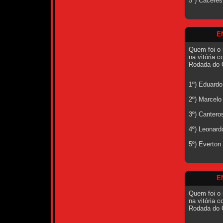
5º) Cáceres
E
Quem foi o 
na vitória c
Rodada do 
1º) Eduardo
2º) Marcelo
3º) Cantero
4º) Leonard
5º) Everton
E
Quem foi o 
na vitória c
Rodada do 