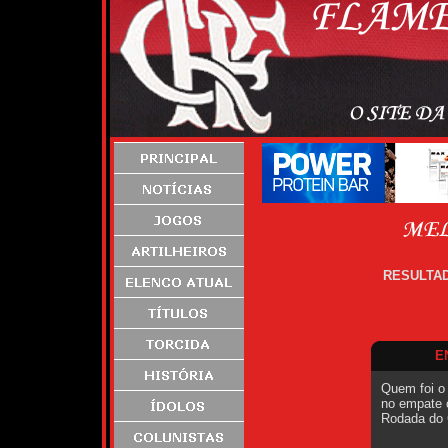
RESULTAD
E
Quem foi o
no empate c
Rodada do 