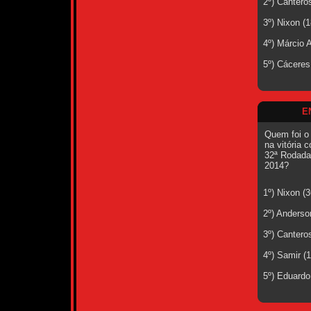
2º) Cantero
3º) Nixon (
4º) Márcio 
5º) Cáceres
E
Quem foi o
na vitória 
32ª Rodada
2014?
1º) Nixon (
2º) Anderso
3º) Cantero
4º) Samir (
5º) Eduardo