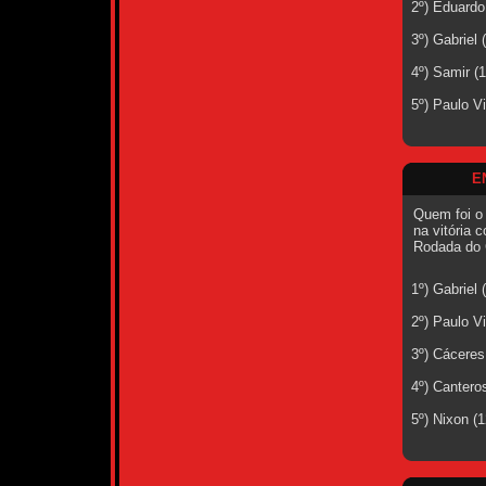
2º) Eduardo
3º) Gabriel
4º) Samir (
5º) Paulo V
E
Quem foi o
na vitória c
Rodada do 
1º) Gabriel
2º) Paulo V
3º) Cáceres
4º) Cantero
5º) Nixon (