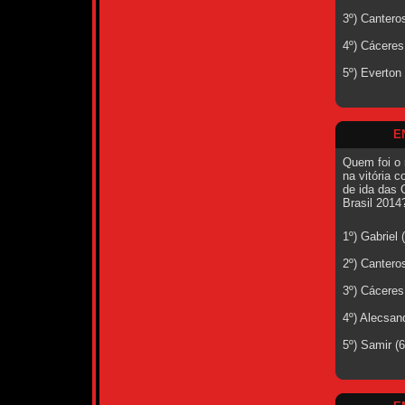
3º) Cantero
4º) Cáceres
5º) Everton
E
Quem foi o 
na vitória c
de ida das 
Brasil 2014
1º) Gabriel
2º) Cantero
3º) Cáceres
4º) Alecsan
5º) Samir (