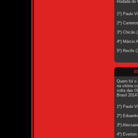
Rodada do 
1º) Paulo V
2º) Cantero
3º) Chicão 
4º) Márcio 
5º) Recife 
E
Quem foi o 
na vitória c
volta das O
Brasil 2014
1º) Paulo V
2º) Eduardo
3º) Alecsan
4º) Everton