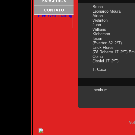
Bruno
Leonardo Moura
Airton
Welinton
Juan
Willians
Kleberson
Ibson
(Everton 32' 2ºT)
Erick Flores
(Zé Roberto 17' 2ºT) E
Obina
(Josiel 17' 2ºT)
T: Cuca
nenhum
Vol