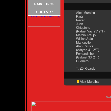
Alex Muralha
Pará
Réver
Juan
Chiquinho
(Rafael Vaz 23' 2°T)
Márcio Araújo
Willian Arão
Mancuello
Alan Patrick
(Adryan 41' 2°T)
Fernandinho
(Gabriel 33' 2°T)
Guerrero
T: Zé Ricardo
Alex Muralha
Vol