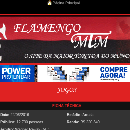
Página Principal
FICHA TÉCNICA
Data:
22/06/2016
Estádio:
Arruda
Público:
12.739 pessoas
Renda:
R$ 220.340
Árbitro:
Wagner Reway (MT)