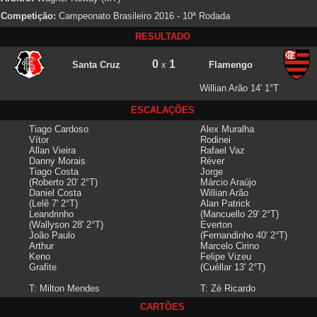
Competição:
Campeonato Brasileiro 2016 - 10ª Rodada
RESULTADO
0
1
Santa Cruz
x
Flamengo
Willian Arão 14' 1°T
ESCALAÇÕES
Tiago Cardoso
Alex Muralha
Vítor
Rodinei
Allan Vieira
Rafael Vaz
Danny Morais
Réver
Tiago Costa
Jorge
(Roberto 20' 2°T)
Márcio Araújo
Daniel Costa
Willian Arão
(Lelê 7' 2°T)
Alan Patrick
Leandrinho
(Mancuello 29' 2°T)
(Wallyson 28' 2°T)
Everton
João Paulo
(Fernandinho 40' 2°T)
Arthur
Marcelo Cirino
Keno
Felipe Vizeu
Grafite
(Cuéllar 13' 2°T)
T: Milton Mendes
T: Zé Ricardo
CARTÕES