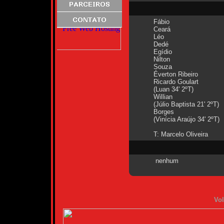
Fábio
Ceará
Léo
Dedé
Egídio
Nilton
Souza
Éverton Ribeiro
Ricardo Goulart
(Luan 34' 2ºT)
Willian
(Júlio Baptista 21' 2ºT)
Borges
(Vinícia Araújo 34' 2ºT)
T: Marcelo Oliveira
nenhum
Vol