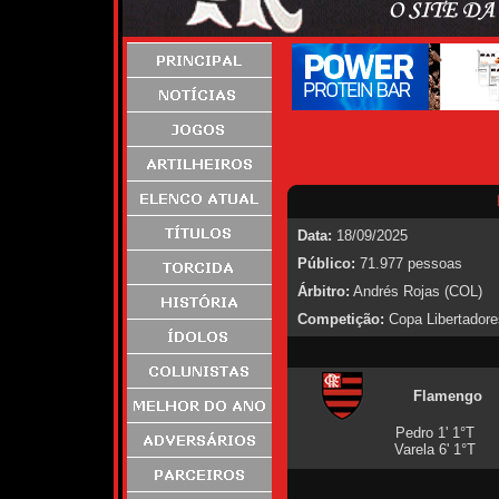
Data:
18/09/2025
Público:
71.977 pessoas
Árbitro:
Andrés Rojas (COL)
Competição:
Copa Libertadore
Flamengo
Pedro 1' 1°T
Varela 6' 1°T