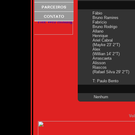
Fábio
Bruno Ramires
Fabrício
Bruno Rodrigo
Allano
Henrique
Ariel Cabral
(Mayke 23' 2°T)
Alex
(Willian 14' 2°T)
Arrascaeta
Alisson
Riascos
(Rafael Silva 29' 2°T)
T: Paulo Bento
Nenhum
Vol