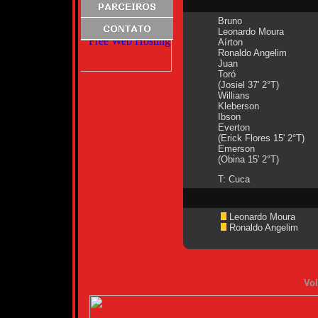
Bruno
Leonardo Moura
Aírton
Ronaldo Angelim
Juan
Toró
(Josiel 37' 2°T)
Willians
Kleberson
Ibson
Everton
(Erick Flores 15' 2°T)
Emerson
(Obina 15' 2°T)
T: Cuca
Leonardo Moura
Ronaldo Angelim
Vol