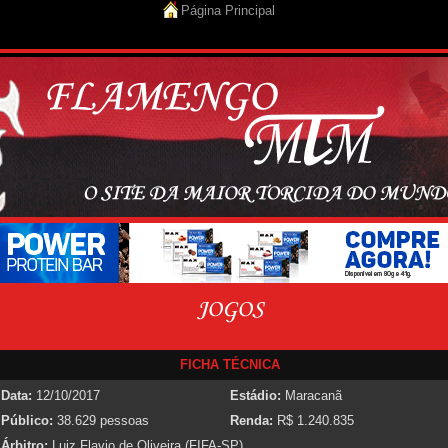
Página Principal
FICHA TÉCNICA
Data:
12/10/2017
Estádio:
Maracanã
Público:
38.629 pessoas
Renda:
R$ 1.240.835
Árbitro:
Luiz Flavio de Oliveira (FIFA-SP)