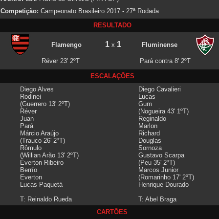
Competição:
Campeonato Brasileiro 2017 - 27ª Rodada
RESULTADO
1
1
Flamengo
x
Fluminense
Réver 23' 2ºT
Pará contra 8' 2ºT
ESCALAÇÕES
Diego Alves
Diego Cavalieri
Rodinei
Lucas
(Guerrero 13' 2ºT)
Gum
Réver
(Nogueira 43' 1ºT)
Juan
Reginaldo
Pará
Marlon
Márcio Araújo
Richard
(Trauco 26' 2ºT)
Douglas
Rômulo
Sornoza
(Willian Arão 13' 2ºT)
Gustavo Scarpa
Éverton Ribeiro
(Peu 35' 2ºT)
Berrío
Marcos Junior
Everton
(Romarinho 17' 2ºT)
Lucas Paquetá
Henrique Dourado
T: Reinaldo Rueda
T: Abel Braga
CARTÕES