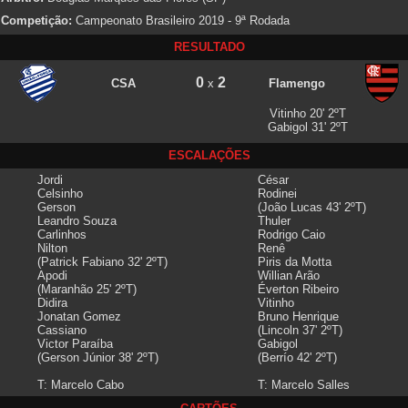
Competição:
Campeonato Brasileiro 2019 - 9ª Rodada
RESULTADO
0
2
CSA
x
Flamengo
Vitinho 20' 2ºT
Gabigol 31' 2ºT
ESCALAÇÕES
Jordi
César
Celsinho
Rodinei
Gerson
(João Lucas 43' 2ºT)
Leandro Souza
Thuler
Carlinhos
Rodrigo Caio
Nilton
Renê
(Patrick Fabiano 32' 2ºT)
Piris da Motta
Apodi
Willian Arão
(Maranhão 25' 2ºT)
Éverton Ribeiro
Didira
Vitinho
Jonatan Gomez
Bruno Henrique
Cassiano
(Lincoln 37' 2ºT)
Victor Paraíba
Gabigol
(Gerson Júnior 38' 2ºT)
(Berrío 42' 2ºT)
T: Marcelo Cabo
T: Marcelo Salles