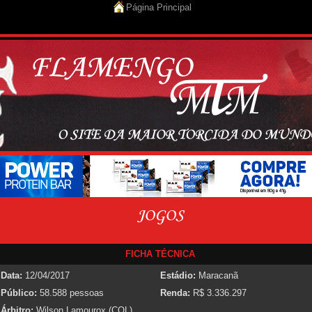
Página Principal
FICHA TÉCNICA
Data:
12/04/2017
Estádio:
Maracanã
Público:
58.588 pessoas
Renda:
R$ 3.336.297
Árbitro:
Wilson Lamourox (COL)