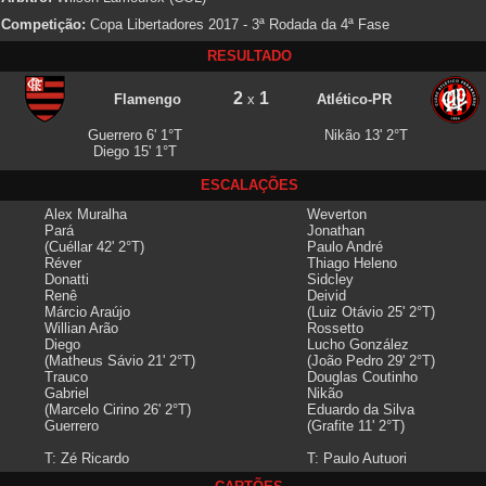
Competição:
Copa Libertadores 2017 - 3ª Rodada da 4ª Fase
RESULTADO
2
1
Flamengo
x
Atlético-PR
Guerrero 6' 1°T
Nikão 13' 2°T
Diego 15' 1°T
ESCALAÇÕES
Alex Muralha
Weverton
Pará
Jonathan
(Cuéllar 42' 2°T)
Paulo André
Réver
Thiago Heleno
Donatti
Sidcley
Renê
Deivid
Márcio Araújo
(Luiz Otávio 25' 2°T)
Willian Arão
Rossetto
Diego
Lucho González
(Matheus Sávio 21' 2°T)
(João Pedro 29' 2°T)
Trauco
Douglas Coutinho
Gabriel
Nikão
(Marcelo Cirino 26' 2°T)
Eduardo da Silva
Guerrero
(Grafite 11' 2°T)
T: Zé Ricardo
T: Paulo Autuori