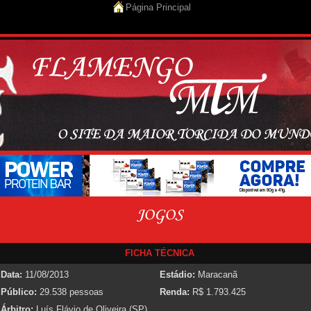
Página Principal
FICHA TÉCNICA
Data:
11/08/2013
Estádio:
Maracanã
Público:
29.538 pessoas
Renda:
R$ 1.793.425
Árbitro:
Luís Flávio de Oliveira (SP)