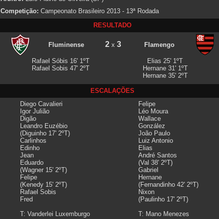
Competição:
Campeonato Brasileiro 2013 - 13ª Rodada
RESULTADO
2
3
Fluminense
x
Flamengo
Rafael Sóbis 16' 1ºT
Elias 25' 1ºT
Rafael Sobis 47' 2ºT
Hernane 31' 1ºT
Hernane 35' 2ºT
ESCALAÇÕES
Diego Cavalieri
Felipe
Igor Julião
Léo Moura
Digão
Wallace
Leandro Euzébio
González
(Diguinho 17' 2ºT)
João Paulo
Carlinhos
Luiz Antonio
Edinho
Elias
Jean
André Santos
Eduardo
(Val 38' 2ºT)
(Wagner 15' 2ºT)
Gabriel
Felipe
Hernane
(Kenedy 15' 2ºT)
(Fernandinho 42' 2ºT)
Rafael Sobis
Nixon
Fred
(Paulinho 17' 2ºT)
T: Vanderlei Luxemburgo
T: Mano Menezes