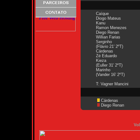
Caíque
Diogo Mateus
Kanu
Ramon Menezes
Diego Renan
Willian Farias
Serginho
(Flávio 21' 2ºT)
Cárdenas
Zé Eduardo
Kieza
(Euller 31' 2ºT)
Marinho
(Vander 16' 2ºT)
T: Vagner Mancini
Cárdenas
Diego Renan
Vol