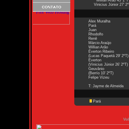
Willian Arão 43' 2ºT
Vinicius Júnior 27' 2
Alex Muralha
Pará
Juan
Rhodolfo
Renê
Márcio Araújo
Willian Arão
Éverton Ribeiro
(Lucas Paquetá 29' 2ºT)
Everton
(Vinicius Júnior 26' 2ºT)
Geuvânio
(Berrío 10' 2ºT)
Felipe Vizeu
T: Jayme de Almeida
Pará
Vol