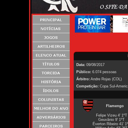
Data:
09/08/2017
Público:
6.074 pessoas
Árbitro:
Andre Rojas (COL)
Competição:
Copa Sul-America
Flamengo
Felipe Vizeu 4' 1ºT
Geuvânio 9' 1ºT
Éverton Ribeiro 41' 1