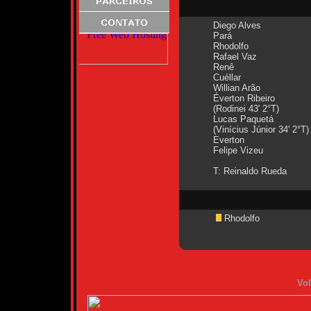
Diego Alves
Pará
Rhodolfo
Rafael Vaz
Renê
Cuéllar
Willian Arão
Éverton Ribeiro
(Rodinei 43' 2°T)
Lucas Paquetá
(Vinícius Júnior 34' 2°T)
Everton
Felipe Vizeu
T: Reinaldo Rueda
Rhodolfo
Vol