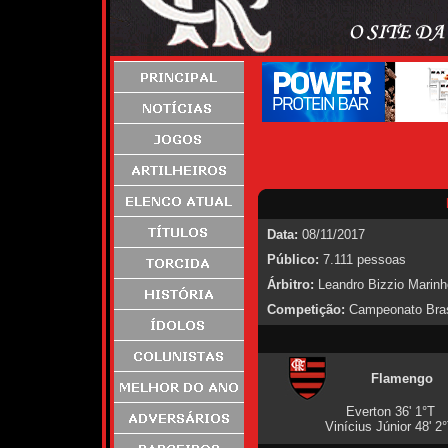
Data:
08/11/2017
Público:
7.111 pessoas
Árbitro:
Leandro Bizzio Marinh
Competição:
Campeonato Brasi
Flamengo
Everton 36' 1°T
Vinícius Júnior 48' 2