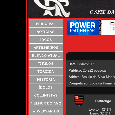
Data:
08/02/2017
Público:
20.222 pessoas
Árbitro:
Bráulio da Silva Mach
Competição:
Copa da Primeira
Flamengo
Everton 42' 1°T
Berrío 32' 2°T