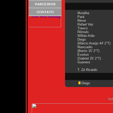
Muralha
Pará
Réver
Rafael Vaz
Trauco
Rômulo
Willian Arão
Diego
(Márcio Araújo 44' 2°T)
Mancuello
(Berrío 15' 2°T)
Everton
(Gabriel 25' 2°T)
Guerrero
T: Zé Ricardo
Diego
Vol