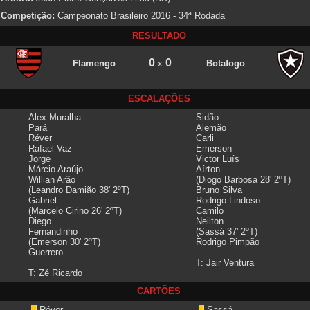
Competição:
Campeonato Brasileiro 2016 - 34ª Rodada
RESULTADO
0
0
Flamengo
x
Botafogo
ESCALAÇÕES
Alex Muralha
Sidão
Pará
Alemão
Réver
Carli
Rafael Vaz
Emerson
Jorge
Victor Luís
Márcio Araújo
Aírton
Willian Arão
(Diogo Barbosa 28' 2ºT)
(Leandro Damião 38' 2ºT)
Bruno Silva
Gabriel
Rodrigo Lindoso
(Marcelo Cirino 26' 2ºT)
Camilo
Diego
Neilton
Fernandinho
(Sassá 37' 2ºT)
(Emerson 30' 2ºT)
Rodrigo Pimpão
Guerrero
T: Jair Ventura
T: Zé Ricardo
CARTÕES
Réver
Sassá