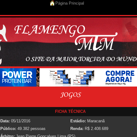
Página Principal
FICHA TÉCNICA
Data:
05/11/2016
Estádio:
Maracanã
Público:
49.382 pessoas
Renda:
R$ 2.408.689
Árbitro:
Jean Pierre Gonçalves Lima (RS)