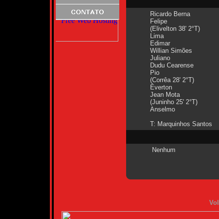
Ricardo Berna
Felipe
(Elivelton 38' 2°T)
Lima
Edimar
Willian Simões
Juliano
Dudu Cearense
Pio
(Corrêa 28' 2°T)
Éverton
Jean Mota
(Juninho 25' 2°T)
Anselmo
T: Marquinhos Santos
Nenhum
Vol