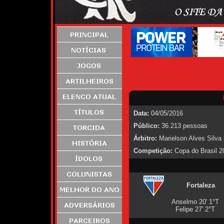
Data:
04/05/2016
Público:
36.213 pessoas
Árbitro:
Marielson Alves Silva
Competição:
Copa do Brasil 20
Fortaleza
Anselmo 20' 1°T
Felipe 27' 2°T